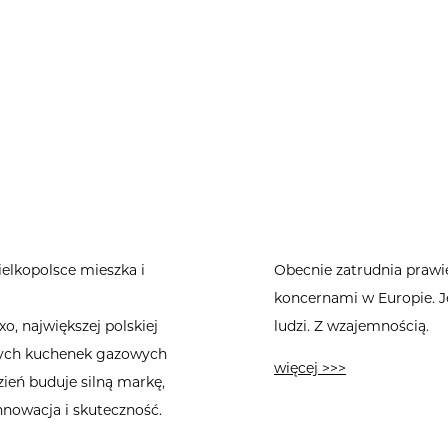
Ogłoszenia
Poli
Zespół
elkopolsce mieszka i
Obecnie zatrudnia prawi
koncernami w Europie. Je
, największej polskiej
ludzi. Z wzajemnością.
snych kuchenek gazowych
więcej >>>
ień buduje silną markę,
innowacja i skuteczność.