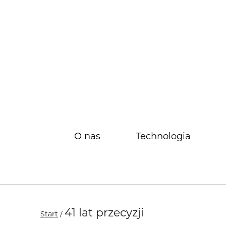
O nas
Technologia
O firmie
Misja i wartości
41 lat przecyzji
Start
/