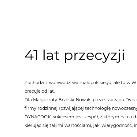
Certyfikaty i patenty
Media o nas
41 lat przecyzji
Pochodzi z województwa małopolskiego, ale to w Wi
pracuje od lat.
Dla Małgorzaty Brzóski-Nowak, prezes zarządu Dynaxo
firmy rodzinnej rozwijającej technologię nowocze
DYNACOOK, sukcesem jest zespół, z którym na co dz
kierując się takimi wartościami, jak: wiarygodność, 