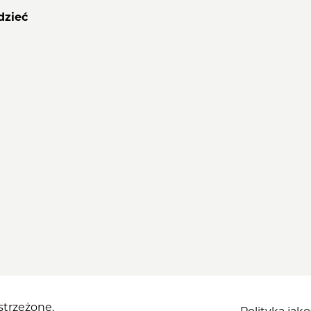
dzieć
trzeżone.
Polityka jako